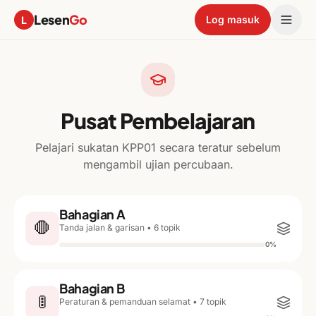
Lesen
Go
L
Log masuk
Pusat Pembelajaran
Pelajari sukatan KPP01 secara teratur sebelum
mengambil ujian percubaan.
Bahagian A
🛑
Tanda jalan & garisan
•
6
topik
0
%
Bahagian B
🚦
Peraturan & pemanduan selamat
•
7
topik